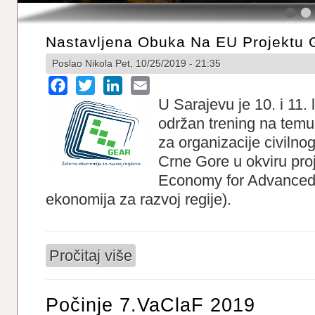
Nastavljena Obuka Na EU Projektu
Poslao
Nikola
Pet, 10/25/2019 - 21:35
Facebook
Twitter
LinkedIn
Email
U Sarajevu je 10. i 11.
održan trening na temu „
za organizacije civilnog
Crne Gore u okviru pr
Economy for Advanced
ekonomija za razvoj regije).
Pročitaj više
o Nastavljena Obuka na EU Projektu GE
Počinje 7.VaClaF 2019