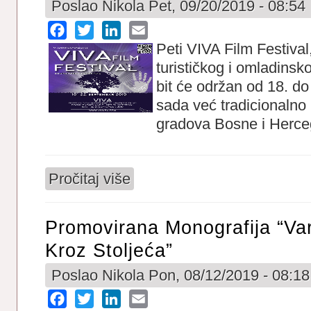
Poslao
Nikola
Pet, 09/20/2019 - 08:54
Facebook
Twitter
LinkedIn
Email
Peti VIVA Film Festival,
turističkog i omladins
bit će održan od 18. do
sada već tradicionalno 
gradova Bosne i Herce
Pročitaj više
o 5.VIVA Film Festival i u Varešu
Promovirana Monografija “Var
Kroz Stoljeća”
Poslao
Nikola
Pon, 08/12/2019 - 08:18
Facebook
Twitter
LinkedIn
Email