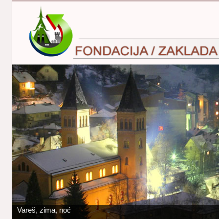
Vareš, zima, noć