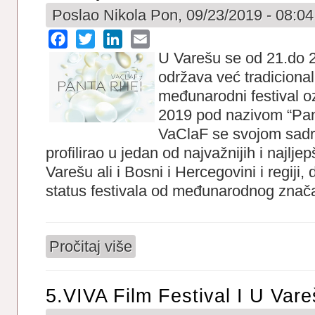
Poslao
Nikola
Pon, 09/23/2019 - 08:04
Facebook
Twitter
LinkedIn
Email
U Varešu se od 21.do 
održava već tradicional
međunarodni festival o
2019 pod nazivom “Pant
VaClaF se svojom sadr
profilirao u jedan od najvažnijih i najlje
Varešu ali i Bosni i Hercegovini i regiji
status festivala od međunarodnog znača
Pročitaj više
o Počinje 7.VaClaF 2019
5.VIVA Film Festival I U Var