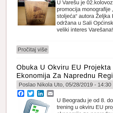
U Varešu je 02.kolovo
promocija monografije „
stoljeća“ autora Željka
održana u Sali Općinsko
veliki interes Varešana!
Pročitaj više
o Promovirana Monografija “Vareš i varešk
Obuka U Okviru EU Projekta
Ekonomija Za Naprednu Regi
Poslao
Nikola
Uto, 05/28/2019 - 14:30
Facebook
Twitter
LinkedIn
Email
U Beogradu je od 8. do
trening u okviru EU pr