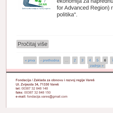
ekonomija za naprednu
for Advanced Region) n
politika".
Pročitaj više
o Obuka u Okviru EU projekta GEAR – Z
« prva
‹ prethodna
…
2
3
4
5
6
Stranice
zadnja »