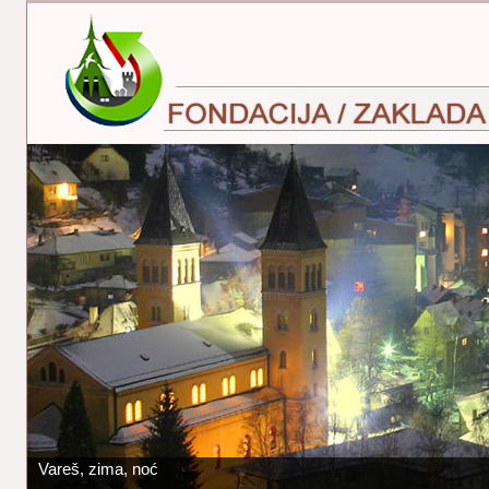
Vareš, zima, noć