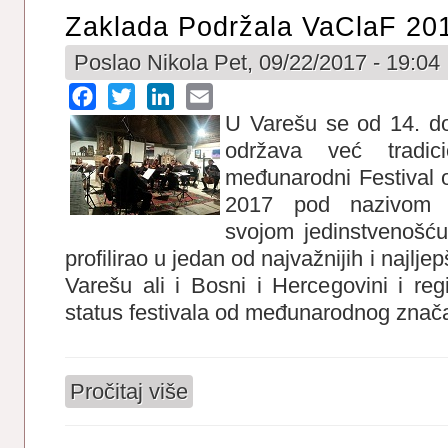
Zaklada Podržala VaClaF 20
Poslao
Nikola
Pet, 09/22/2017 - 19:04
Facebook
Twitter
LinkedIn
Email
U Varešu se od 14. do
održava već tradic
međunarodni Festival 
2017 pod nazivom 
svojom jedinstvenošću
profilirao u jedan od najvažnijih i najlje
Varešu ali i Bosni i Hercegovini i reg
status festivala od međunarodnog znača
Pročitaj više
o Zaklada podržala VaClaF 2017