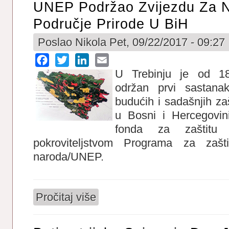
UNEP Podržao Zvijezdu Za N
Područje Prirode U BiH
Poslao
Nikola
Pet, 09/22/2017 - 09:27
Facebook
Twitter
LinkedIn
Email
U Trebinju je od 18
održan prvi sastanak
budućih i sadašnjih za
u Bosni i Hercegovin
fonda za zaštitu
pokroviteljstvom Programa za zašti
naroda/UNEP.
Pročitaj više
o UNEP podržao Zvijezdu za novo zaštić