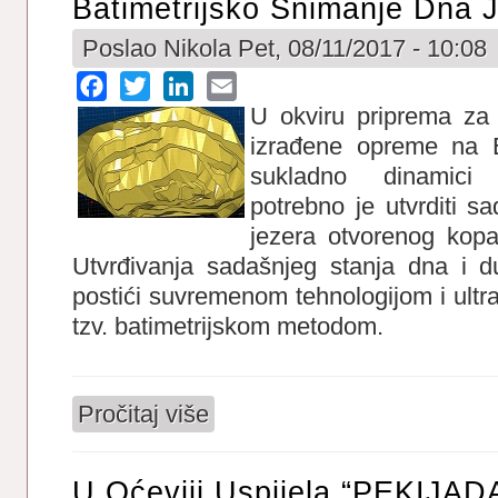
Batimetrijsko Snimanje Dna 
Poslao
Nikola
Pet, 08/11/2017 - 10:08
Facebook
Twitter
LinkedIn
Email
U okviru priprema za t
izrađene opreme na
sukladno dinamici 
potrebno je utvrditi s
jezera otvorenog kop
Utvrđivanja sadašnjeg stanja dna i 
postići suvremenom tehnologijom i ult
tzv. batimetrijskom metodom.
Pročitaj više
o Batimetrijsko snimanje dna jezera Smr
U Oćeviji Uspijela “PEKIJAD