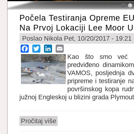
Počela Testiranja Opreme E
Na Prvoj Lokaciji Lee Moor U
Poslao
Nikola
Pet, 10/20/2017 - 19:21
Facebook
Twitter
LinkedIn
Email
Kao što smo već na
predviđeno dinamiko
VAMOS, posljednja d
pripreme i testiranje n
površinskog kopa rud
južnoj Engleskoj u blizini grada Plymout
Pročitaj više
o Počela testiranja opreme EU projekta 