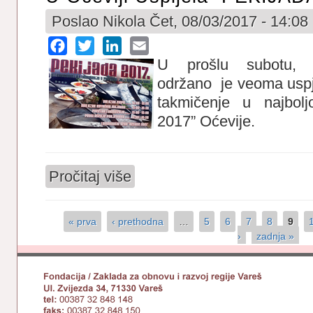
Poslao
Nikola
Čet, 08/03/2017 - 14:08
Facebook
Twitter
LinkedIn
Email
U proš
lu subotu, 
održano je veoma usp
takmičenje u najbolj
2017” Oćevije.
Pročitaj više
o U Oćeviji uspijela “PEKIJADA 2017”
« prva
‹ prethodna
…
5
6
7
8
9
Stranice
›
zadnja »