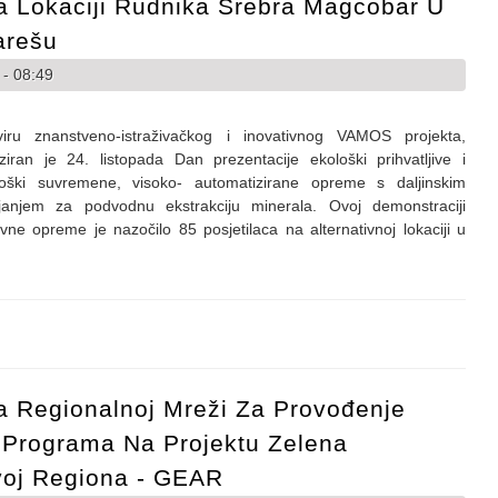
 Lokaciji Rudnika Srebra Magcobar U
arešu
 - 08:49
iru znanstveno-istraživačkog i inovativnog VAMOS projekta,
ziran je 24. listopada Dan prezentacije ekološki prihvatljive i
loški suvremene, visoko- automatizirane opreme s daljinskim
ljanjem za podvodnu ekstrakciju minerala. Ovoj demonstraciji
ivne opreme je nazočilo 85 posjetilaca na alternativnoj lokaciji u
no drugo testiranje opreme u okviru projekta VAMOS na lokaciji rudnik
la Regionalnoj Mreži Za Provođenje
 Programa Na Projektu Zelena
oj Regiona - GEAR