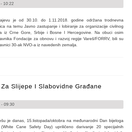
 - 10:22
ajevu je od 30.10. do 1.11.2018. godine održana trodnevna
ica na temu Javno zastupanje i lobiranje za organizacije civilnog
va iz Crne Gore, Srbije i Bosne I Hercegovine. Na obuci osim
avnika Fondacije za obnovu i razvoj regije Vareš/FORRV, bili su
avnici 30-ak NVO-a iz navedenih zemalja.
pila regionalnoj mreži za provođenje prekograničnih EU programa na p
 Za Slijepe I Slabovidne Građane
 - 09:30
ešu je danas, 15.listopada/oktobra na međunarodni Dan bijeloga
 (White Cane Safety Day) upriličeno darivanje 20 specijalnih