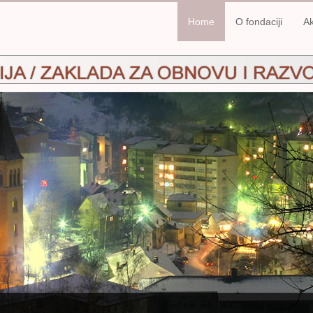
Home
O fondaciji
Ak