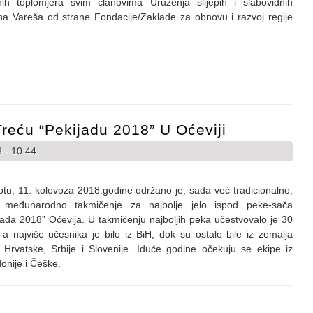
nih toplomjera svim članovima Uruženja slijepih i slabovidnih
a Vareša od strane Fondacije/Zaklade za obnovu i razvoj regije
ri za slijepe i slabovidne građane Vareša
reću “Pekijadu 2018” U Oćeviji
 - 10:44
tu, 11. kolovoza 2018.godine održano je, sada već tradicionalno,
 međunarodno takmičenje za najbolje jelo ispod peke-sača
jada 2018” Oćevija. U takmičenju najboljih peka učestvovalo je 30
 a najviše učesnika je bilo iz BiH, dok su ostale bile iz zemalja
: Hrvatske, Srbije i Slovenije. Iduće godine očekuju se ekipe iz
onije i Češke.
 Treću “Pekijadu 2018” u Oćeviji