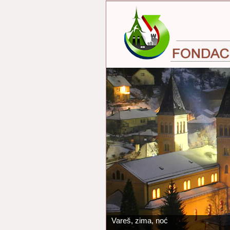
Vareš, zima, noć