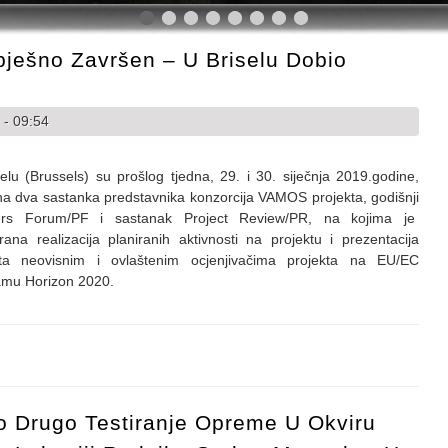
ješno Završen – U Briselu Dobio
 - 09:54
elu (Brussels) su prošlog tjedna, 29. i 30. siječnja 2019.godine,
a dva sastanka predstavnika konzorcija VAMOS projekta, godišnji
ers Forum/PF i sastanak Project Review/PR, na kojima je
irana realizacija planiranih aktivnosti na projektu i prezentacija
kta neovisnim i ovlaštenim ocjenjivačima projekta na EU/EC
amu Horizon 2020.
pješno završen – U Briselu dobio visoke ocjene
o Drugo Testiranje Opreme U Okviru