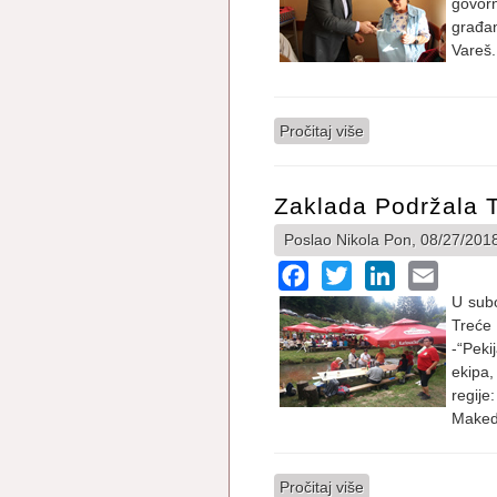
govor
građan
Vareš.
Pročitaj više
o Govorni toplomje
Zaklada Podržala T
Poslao
Nikola
Pon, 08/27/2018
Facebook
Twitter
LinkedIn
Email
U subo
Treće
-“Peki
ekipa,
regije
Maked
Pročitaj više
o Zaklada Podržala