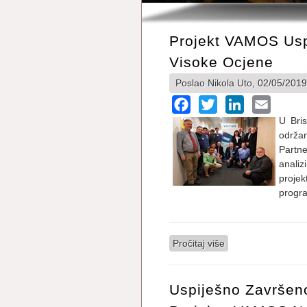
Projekt VAMOS Usp
Visoke Ocjene
Poslao
Nikola
Uto, 02/05/2019
Facebook
Twitter
LinkedIn
Email
U Bris
održan
Partn
analiz
proje
progr
Pročitaj više
o Projekt VAMOS us
Uspiješno Završen