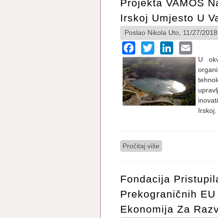
Projekta VAMOS Na
Irskoj Umjesto U V
Poslao
Nikola
Uto, 11/27/2018
Facebook
Twitter
LinkedIn
Email
U okv
organi
tehno
uprav
inovat
Irskoj.
Pročitaj više
o Uspiješno završe
Fondacija Pristupi
Prekograničnih EU
Ekonomija Za Razv