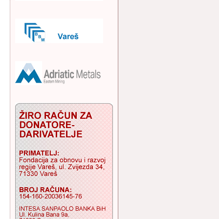
a srebra Magcobar u Irskoj umjesto u Varešu