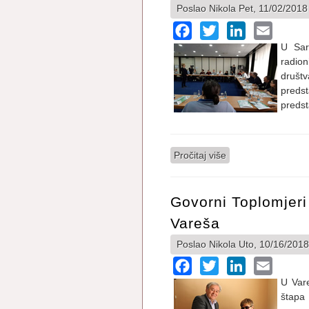
Poslao
Nikola
Pet, 11/02/2018
Facebook
Twitter
LinkedIn
Email
U Sar
radion
društ
predst
predst
Pročitaj više
o Fondacija pristu
Govorni Toplomjeri
Vareša
Poslao
Nikola
Uto, 10/16/2018
Facebook
Twitter
LinkedIn
Email
U Var
štapa