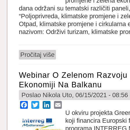
promjene i zelena ekon
dana održani su tematski različiti paneli
“Poljoprivreda, klimatske promjene i zel
Otpad, klimatske promjene i cirkularna e
nazivom: Održivi turizam, klimatske pro
Pročitaj više
o On-line Regionalna Konferencija „Klim
Webinar O Zelenom Razvoju I
Ekonomiji Na Balkanu
Poslao
Nikola
Uto, 06/15/2021 - 08:56
Facebook
Twitter
LinkedIn
Email
U okviru projekta Gree
koji financira Europski 
programa INTERREG Me