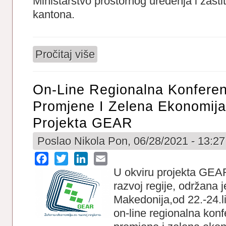
Ministarstvo prostornog uređenja i zašt
kantona.
Pročitaj više
o On-line Regionalna Konferencija „Uloga 
On-Line Regionalna Konferen
Promjene I Zelena Ekonomija
Projekta GEAR
Poslao
Nikola
Pon, 06/28/2021 - 13:27
Facebook
Twitter
LinkedIn
Email
U okviru projekta GEA
razvoj regije, održana 
Makedonija,od 22.-24.l
on-line regionalna konf