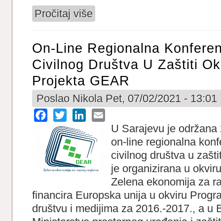
Pročitaj više
o Apel za zaštitu industrijske baštine/ 1
On-Line Regionalna Konferen
Civilnog Društva U Zaštiti Ok
Projekta GEAR
Poslao
Nikola
Pet, 07/02/2021 - 13:01
Facebook
Twitter
LinkedIn
Email
U Sarajevu je održana 
on-line regionalna kon
civilnog društva u zašti
je organizirana u okvi
Zelena ekonomija za raz
financira Europska unija u okviru Prog
društvu i medijima za 2016.-2017., a u 