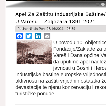
Apel Za Zaštitu Industrijske Baštine
U Varešu – Željezara 1891-2021
Poslao
Nikola
Pon, 08/16/2021 - 08:39
Facebook
Twitter
LinkedIn
Email
U povodu 10. obljetnic
Fondacije/Zaklade za o
Vareš i Dana općine Va
da uputimo apel nadležn
javnosti u Bosni i Herc
industrijske baštine europske vrijednos
aktivnosti na zaštiti vrijednih ostataka ž
devastacije te njenu konzervaciju i reko
turističke ponude.