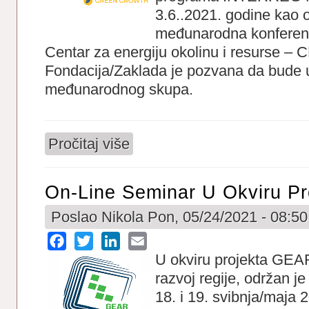
3.6..2021. godine kao 
međunarodna konferencij
Centar za energiju okolinu i resurse –
Fondacija/Zaklada je pozvana da bude 
međunarodnog skupa.
Pročitaj više
o Webinar o Zelenom Razvoju i Cirkularn
On-Line Seminar U Okviru P
Poslao
Nikola
Pon, 05/24/2021 - 08:50
Facebook
Twitter
LinkedIn
Email
U okviru projekta GEA
razvoj regije, održan je
18. i 19. svibnja/maja 