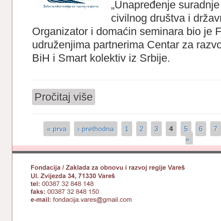
„Unapređenje suradnje
civilnog društva i drža
Organizator i domaćin seminara bio je
udruženjima partnerima Centar za razvo
BiH i Smart kolektiv iz Srbije.
Pročitaj više
o On-line Seminar u Okviru Projekta GE
« prva
‹ prethodna
1
2
3
4
5
6
7
Stranice
»