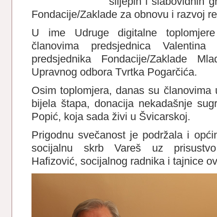
slijepih i slabovidnih
Fondacije/Zaklade za obnovu i razvoj re
U ime Udruge digitalne toplomjere 
članovima predsjednica Valentina
predsjednika Fondacije/Zaklade M
Upravnog odbora Tvrtka Pogarčića.
Osim toplomjera, danas su članovima u
bijela štapa, donacija nekadašnje su
Popić, koja sada živi u Švicarskoj.
Prigodnu svečanost je podržala i opć
socijalnu skrb Vareš uz prisustv
Hafizović, socijalnog radnika i tajnice o