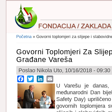
Početna
» Govorni toplomjeri za slijepe i slabovid
Vi Ste Ovdje
Govorni Toplomjeri Za Slije
Građane Vareša
Poslao
Nikola
Uto, 10/16/2018 - 09:30
Facebook
Twitter
LinkedIn
Email
U Varešu je danas, 1
međunarodni Dan bije
Safety Day) upriličeno
govornih toplomjera 