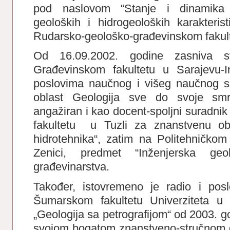
pod naslovom “Stanje i dinamika 
geoloških i hidrogeoloških karakteris
Rudarsko-geološko-građevinskom fakulte
Od 16.09.2002. godine zasniva s
Građevinskom fakultetu u Sarajevu-In
poslovima naučnog i višeg naučnog s
oblast Geologija sve do svoje smr
angažiran i kao docent-spoljni suradn
fakultetu u Tuzli za znanstvenu obl
hidrotehnika“, zatim na Politehničkom 
Zenici, predmet “Inženjerska g
građevinarstva.
Također, istovremeno je radio i pos
Šumarskom fakultetu Univerziteta u
„Geologija sa petrografijom“ od 2003. 
svojom bogatom znanstveno-stručnom dj