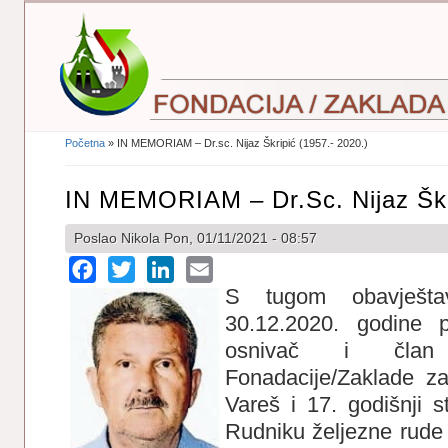
Početna
» IN MEMORIAM – Dr.sc. Nijaz Škripić (1957.- 2020.)
Vi Ste Ovdje
IN MEMORIAM – Dr.sc. Nijaz Škri
Poslao
Nikola
Pon, 01/11/2021 - 08:57
Facebook
Twitter
LinkedIn
Email
S tugom obavješt
30.12.2020. godine p
osnivač i član
Fonadacije/Zaklade za
Vareš i 17. godišnji s
Rudniku željezne rude Va