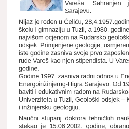
Vareša. Sahranjen 
Sarajevu.
Nijaz je rođen u Ćeliću, 28,4.1957.godi
školu i gimnaziju u Tuzli, a 1980. godine
najvišom ocjenom na Rudarsko geološko
odsjek Primjenjene geologije, usmjerenj
iste godine zasniva svoje prvo zaposle
rude Vareš kao njen stipendista. U Vare
godine.
Godine 1997. zasniva radni odnos u En
Energoinžinjerng-Higra Sarajevo. Od 19
baviti i edukativnim radom na Rudarsko
Univerziteta u Tuzli, Geološki odsjek – 
i inžinjersku geologiju.
Naučni stupanj doktora tehničkih nauk
stekao je 15.06.2002. godine, obrano