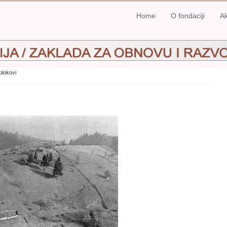
Home
O fondaciji
Ak
blokovi