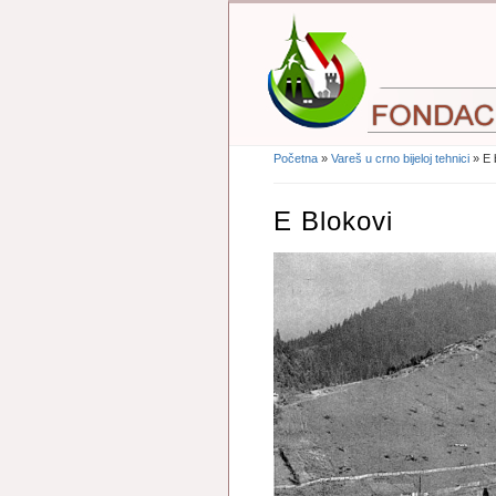
Početna
»
Vareš u crno bijeloj tehnici
» E 
Vi Ste Ovdje
E Blokovi